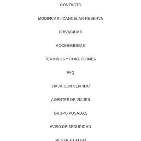
CONTACTO
MODIFICAR / CANCELAR RESERVA
PRIVACIDAD
OPENS IN A NEW TAB.
ACCESIBILIDAD
TÉRMINOS Y CONDICIONES
FAQ
VIAJA CON SENTIDO
AGENTES DE VIAJES
GRUPO POSADAS
AVISO DE SEGURIDAD
RENTA TU AUTO
OPENS IN A NEW TAB.