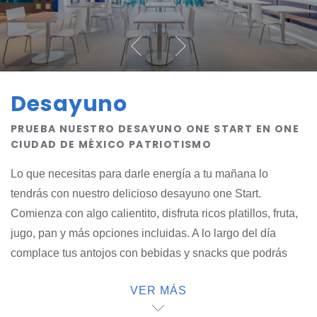
Desayuno
PRUEBA NUESTRO DESAYUNO ONE START EN ONE
CIUDAD DE MÉXICO PATRIOTISMO
Lo que necesitas para darle energía a tu mañana lo
tendrás con nuestro delicioso desayuno one Start.
Comienza con algo calientito, disfruta ricos platillos, fruta,
jugo, pan y más opciones incluidas. A lo largo del día
complace tus antojos con bebidas y snacks que podrás
llevar contigo. Date un gusto, todo es deli en one.
VER MÁS
Pruébalo, estando aquí o llevándolo a donde vayas. O si lo
prefieres puedes pedir tu comida favorita de algún