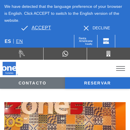
We have detected that the language preference of your browser
is English. Click ACCEPT to switch to the English version of the
website.
ACCEPT
DECLINE
EN
ES
CONTACTO
RESERVAR