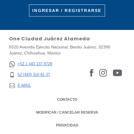
INGRESAR / REGISTRARSE
One Ciudad Juárez Alameda
5520 Avenida Ejército Nacional, Benito Juárez, 32390
Juárez, Chihuahua, Mexico
+52 1 443 137 8728
52 (443) 310 81 37
E-MAIL
CONTACTO
MODIFICAR / CANCELAR RESERVA
PRIVACIDAD
OPENS IN A NEW TAB.