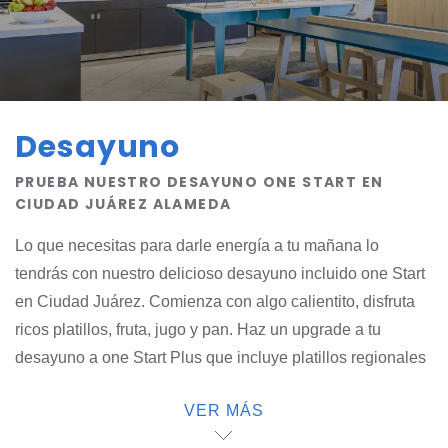
Desayuno
PRUEBA NUESTRO DESAYUNO ONE START EN
CIUDAD JUÁREZ ALAMEDA
Lo que necesitas para darle energía a tu mañana lo
tendrás con nuestro delicioso desayuno incluido one Start
en Ciudad Juárez. Comienza con algo calientito, disfruta
ricos platillos, fruta, jugo y pan. Haz un upgrade a tu
desayuno a one Start Plus que incluye platillos regionales
y una variedad de bebidas. O si lo prefieres puedes pedir
VER MÁS
tu comida favorita de algún restaurante local con entrega
en hotel one. Nuestro desayuno está pensado para