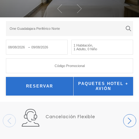
One Guadalajara Periférico Norte
1 Habitación
,
-
1 Adulto
,
0 Niño
Código Promocional
PAQUETES HOTEL +
RESERVAR
AVIÓN
Cancelación Flexible