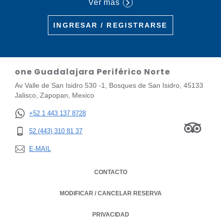
Ver más
INGRESAR / REGISTRARSE
one Guadalajara Periférico Norte
Av Valle de San Isidro 530 -1, Bosques de San Isidro, 45133
Jalisco, Zapopan, Mexico
+52 1 443 137 8728
52 (443) 310 81 37
E-MAIL
CONTACTO
MODIFICAR / CANCELAR RESERVA
PRIVACIDAD
OPENS IN A NEW TAB.