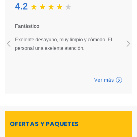
4.2
Fantástico
Excele
Exelente desayuno, muy limpio y cómodo. El
Todo e
personal una exelente atención.
me seg
regres
Ver más
OFERTAS Y PAQUETES