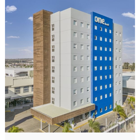
Universitario de UdeG
; y a sólo unos minutos del
Zoológico Guadalajara
.
Nuestros espacios son funcionales, pero también
amigables. Ya llegaste a one, comienza tu viaje con
nuestro
desayuno buffet incluido cada mañana
. Tu
habitación es ideal para tener dulces sueños, descansa y
siéntete seguro y cómodo. Hemos pensado en ti, nuestro
autoservicio es un concepto accesible y amigable:
café
las 24 horas
,
caja de seguridad
,
centro de lavado
,
secado y planchado
. Están ahí para ti, personaliza tu
experiencia.
Queremos que viajes y que tu destino siempre sea
hospedarte en one. Porque con one podrás visitar todo
México. Llega a one, entre semana, finde o una escapada
e inicia un nuevo viaje cada que quieras.