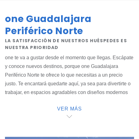
one Guadalajara
Periférico Norte
LA SATISFACCIÓN DE NUESTROS HUÉSPEDES ES
NUESTRA PRIORIDAD
one te va a gustar desde el momento que llegas. Escápate
y conoce nuevos destinos, porque one Guadalajara
Periférico Norte te ofrece lo que necesitas a un precio
justo. Te encantará quedarte aquí, ya sea para divertirte o
trabajar, en espacios agradables con diseños modernos
que puedes aprovechar al máximo. Podrás visitar más
VER MÁS
lugares en la ciudad, estamos muy bien ubicados cerca de
la mejor plaza en la zona metropolitana como lo es
Plaza
Andares
, cercano al
Auditorio Telmex
,
Palcco
,
Conjunto Santander de Artes
, a un costado del
Centro