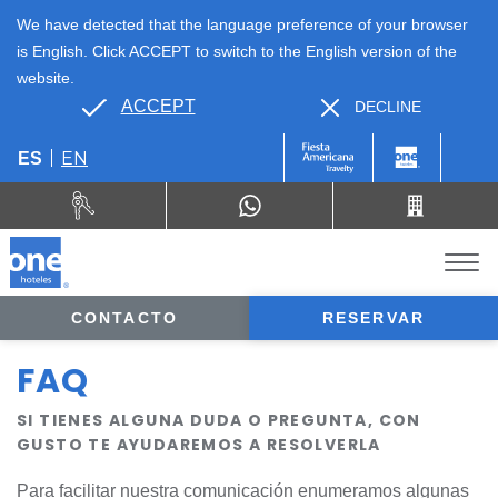
We have detected that the language preference of your browser
is English. Click ACCEPT to switch to the English version of the
website.
ACCEPT
DECLINE
EN
ES
CONTACTO
RESERVAR
FAQ
SI TIENES ALGUNA DUDA O PREGUNTA, CON
GUSTO TE AYUDAREMOS A RESOLVERLA
Para facilitar nuestra comunicación enumeramos algunas