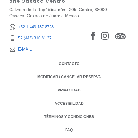
one Oaxaca Centro
Calzada de la República núm. 205, Centro, 68000
Oaxaca, Oaxaca de Juárez, Mexico
+52 1 443 137 8728
52 (443) 310 81 37
E-MAIL
CONTACTO
MODIFICAR / CANCELAR RESERVA
PRIVACIDAD
OPENS IN A NEW TAB.
ACCESIBILIDAD
TÉRMINOS Y CONDICIONES
FAQ