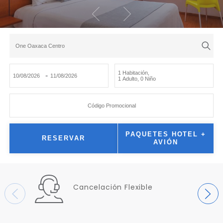
One Oaxaca Centro
1 Habitación
,
-
1 Adulto
,
0 Niño
Código Promocional
PAQUETES HOTEL +
RESERVAR
AVIÓN
Cancelación Flexible