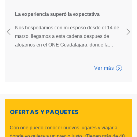
La experiencia superó la expectativa
Buena
n,
Nos hospedamos con mi esposo desde el 14 de
Buena 
muy
marzo. llegamos a esta cadena despues de
bien u
alojarnos en el ONE Guadalajara, donde la
…
de neg
Ver más
OFERTAS Y PAQUETES
Con one puedo conocer nuevos lugares y viajar a
donde yo quiera a un precio justo. ¡Tienen más de 40