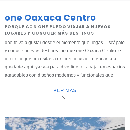
one Oaxaca Centro
PORQUE CON ONE PUEDO VIAJAR A NUEVOS
LUGARES Y CONOCER MÁS DESTINOS
one te va a gustar desde el momento que llegas. Escápate
y conoce nuevos destinos, porque one Oaxaca Centro te
ofrece lo que necesitas a un precio justo. Te encantará
quedarte aquí, ya sea para divertirte o trabajar en espacios
agradables con diseños modernos y funcionales que
puedes aprovechar al máximo, ya que cuentas con
VER MÁS
acceso, seguridad y atención 24/7 cada día del año.
Podrás visitar más lugares en la ciudad, estamos muy bien
ubicados a cinco minutos del hermoso centro de la ciudad,
a sólo 10 minutos de las principales zonas de comercio de
Oaxaca y a 8 km del aeropuerto internacional.