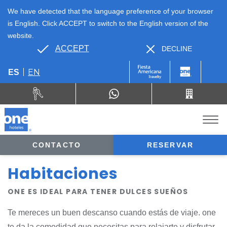
We have detected that the language preference of your browser
is English. Click ACCEPT to switch to the English version of the
website.
ACCEPT
DECLINE
EN
ES
CONTACTO
RESERVAR
Habitaciones
ONE ES IDEAL PARA TENER DULCES SUEÑOS
Te mereces un buen descanso cuando estás de viaje. one
te da la comodidad que necesitas para relajarte y disfrutar