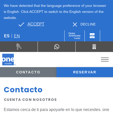
We have detected that the language preference of your browser
is English. Click ACCEPT to switch to the English version of the
website.
ACCEPT
DECLINE
EN
ES
CONTACTO
RESERVAR
Contacto
CUENTA CON NOSOTROS
Estamos cerca de ti para apoyarte en lo que necesites. one