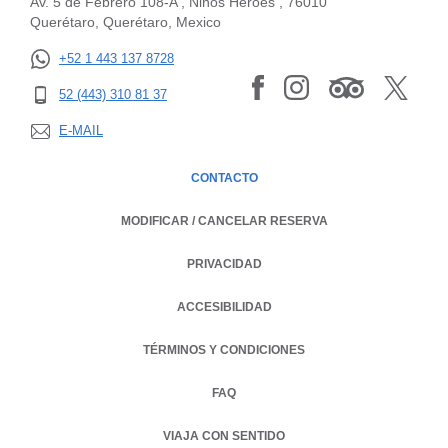
Av. 5 de Febrero 108-A , Niños Héroes , 76010
Querétaro, Querétaro, Mexico
+52 1 443 137 8728
52 (443) 310 81 37
E-MAIL
CONTACTO
MODIFICAR / CANCELAR RESERVA
PRIVACIDAD
OPENS IN A NEW TAB.
ACCESIBILIDAD
TÉRMINOS Y CONDICIONES
FAQ
VIAJA CON SENTIDO