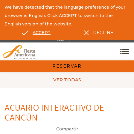
We have detected that the language preference of your
browser is English. Click ACCEPT to switch to the
English version of the website.
ACCEPT
DECLINE
ES
EN
CONTACTO
RESERVAR
VER TODAS
ACUARIO INTERACTIVO DE
CANCÚN
Compartir