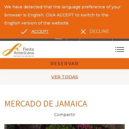
We have detected that the language preference of your
browser is English. Click ACCEPT to switch to the
English version of the website.
ACCEPT
DECLINE
ES
EN
CONTACTO
RESERVAR
VER TODAS
MERCADO DE JAMAICA
Compartir