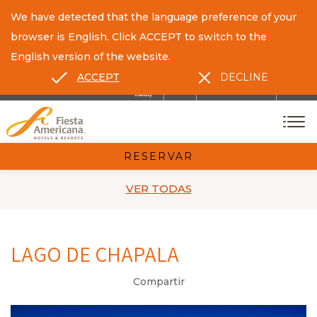
We have detected that the language preference of your
browser is English. Click ACCEPT to switch to the
English version of the website.
ACCEPT
DECLINE
ES
EN
CONTACTO
RESERVAR
VER TODAS
LAGO DE CHAPALA
Compartir