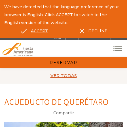
We have detected that the language preference of your
browser is English. Click ACCEPT to switch to the
English version of the website.
ACCEPT
DECLINE
ES
EN
CONTACTO
RESERVAR
VER TODAS
ACUEDUCTO DE QUERÉTARO
Compartir