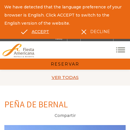
We have detected that the language preference of your
browser is English. Click ACCEPT to switch to the
English version of the website.
ACCEPT
DECLINE
ES
EN
CONTACTO
RESERVAR
VER TODAS
PEÑA DE BERNAL
Compartir