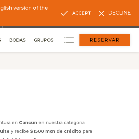
lish version of the
DECLINE
ACCEPT
S
BODAS
GRUPOS
RESERVAR
ntura en
Cancún
en nuestra categoría
uite
y recibe
$1500 mxn de crédito
para