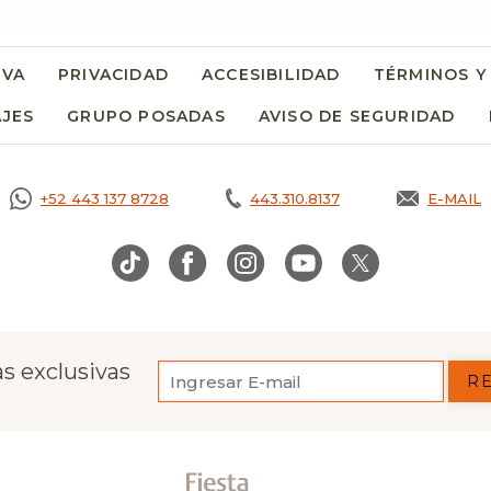
RVA
PRIVACIDAD
OPENS IN A NEW TAB.
ACCESIBILIDAD
TÉRMINOS Y
AJES
GRUPO POSADAS
AVISO DE SEGURIDAD
OPE
+52 443 137 8728
443.310.8137
E-MAIL
OPENS
s exclusivas
R