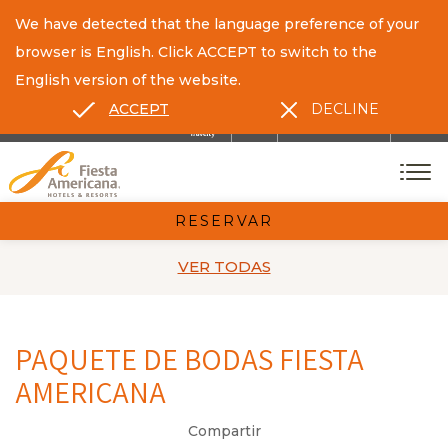
We have detected that the language preference of your
browser is English. Click ACCEPT to switch to the
English version of the website.
ACCEPT
DECLINE
ES
EN
CONTACTO
RESERVAR
VER TODAS
PAQUETE DE BODAS FIESTA
AMERICANA
Compartir