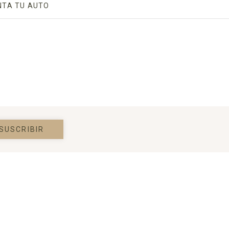
IN A NEW TAB.
NTA TU AUTO
OPENS IN A NEW TAB.
 A NEW TAB.
SUSCRIBIR