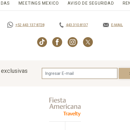
ADAS
MEETINGS MEXICO
OPENS IN A NEW TAB.
AVISO DE SEGURIDAD
OPENS 
RE
+52 443 137 8728
443.310.8137
E-MAIL
OPENS IN
 exclusivas