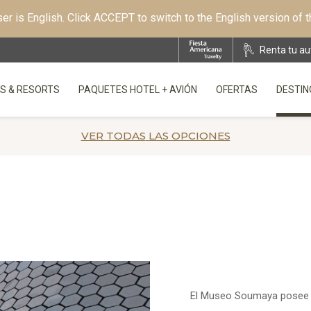
r is English. Click ACCEPT to switch to the English version of 
Renta tu au
S & RESORTS
PAQUETES HOTEL + AVIÓN
OFERTAS
DESTIN
OPENS IN A NEW TAB.
VER TODAS
LAS OPCIONES
El Museo Soumaya posee un