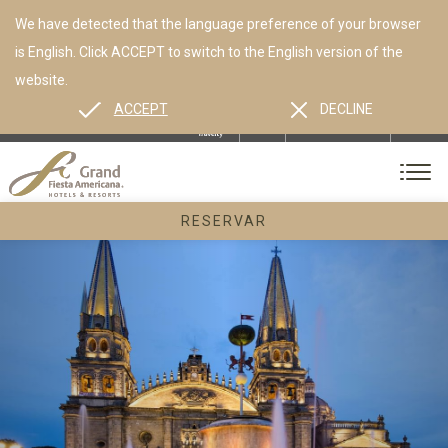
We have detected that the language preference of your browser
is English. Click ACCEPT to switch to the English version of the
website.
ACCEPT
DECLINE
ES
EN
CONTACTO
RESERVAR