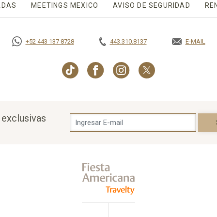
ADAS
MEETINGS MEXICO
OPENS IN A NEW TAB.
AVISO DE SEGURIDAD
OPENS 
RE
+52 443 137 8728
443.310.8137
E-MAIL
OPENS IN
 exclusivas