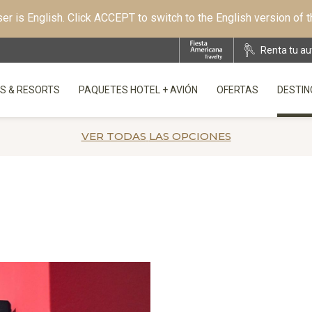
r is English. Click ACCEPT to switch to the English version of 
Renta tu au
S & RESORTS
PAQUETES HOTEL + AVIÓN
OFERTAS
DESTIN
OPENS IN A NEW TAB.
VER TODAS
LAS OPCIONES