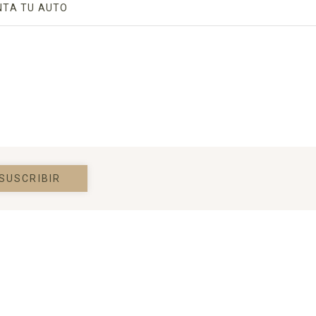
IN A NEW TAB.
NTA TU AUTO
OPENS IN A NEW TAB.
 A NEW TAB.
SUSCRIBIR