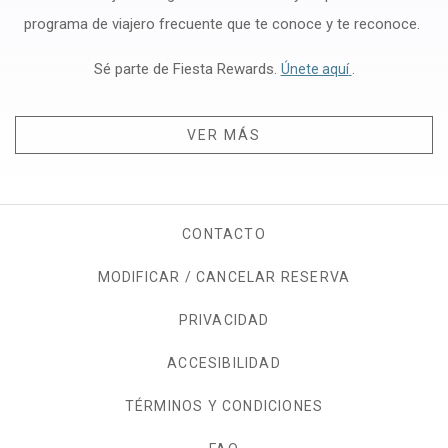
programa de viajero frecuente que te conoce y te reconoce.
Sé parte de Fiesta Rewards.
Opens in a new
.
Únete aquí
VER MÁS
CONTACTO
MODIFICAR / CANCELAR RESERVA
PRIVACIDAD
OPENS IN A NEW TAB.
ACCESIBILIDAD
TÉRMINOS Y CONDICIONES