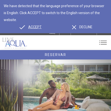
We have detected that the language preference of your browser
is English. Click ACCEPT to switch to the English version of the
website.
ACCEPT
DECLINE
ES
EN
CONTACTO
RESERVAR