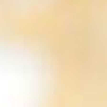
CELAYA
Fiesta Inn Celaya Galerías
CHETUMAL - KOHUNLICH
The Explorean Selva Maya Kohunlich
Fiesta Inn Chetumal
CHIHUAHUA
Fiesta Inn Express Chihuahua
Fiesta Inn Chihuahua Fashion Mall
one Chihuahua Fashion Mall
one Chihuahua Norte
CIUDAD DE MÉXICO
Fiesta Americana Reforma Ciudad de
México
Fiesta Americana México Satélite