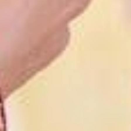
CUERNAVACA
Fiesta Americana Hacienda San
Antonio el Puente Resort & Spa
Huayacán Cuernavaca Curamoria
Collection
Fiesta Inn Cuernavaca
one Cuernavaca
Gamma Cuernavaca Puerta Paraíso
Grand Fiesta Americana Sumiya
Cuernavaca
CULIACÁN
Fiesta Inn Culiacán
one Culiacán Fórum
DURANGO
Fiesta Inn Express Durango