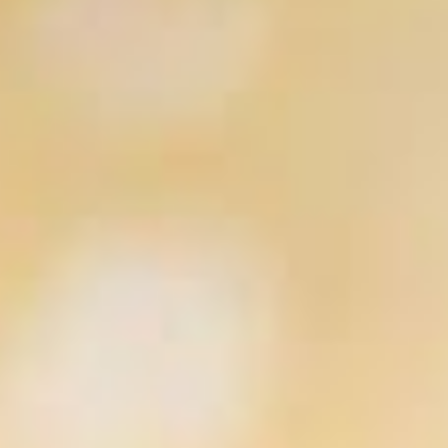
AGUASCALIENTES
Fiesta Americana Aguascalientes
Fiesta Inn Express Aguascalientes
one Aguascalientes San Marcos
Fiesta Inn Aguascalientes Patio
one Aguascalientes Sur
Ver hoteles de todas nuestras
CANCÚN
marcas
Fiesta Americana Cancún Villas
Fiesta Americana Condesa Cancún All
Inclusive
Live Aqua Cancún ( Solo Adultos)
Grand Fiesta Americana Coral Beach
Cancún All Inclusive Spa Resort
Fiesta Inn Cancún Las Américas
one Cancún Centro
Fiesta Inn Express Cancún Cumbres