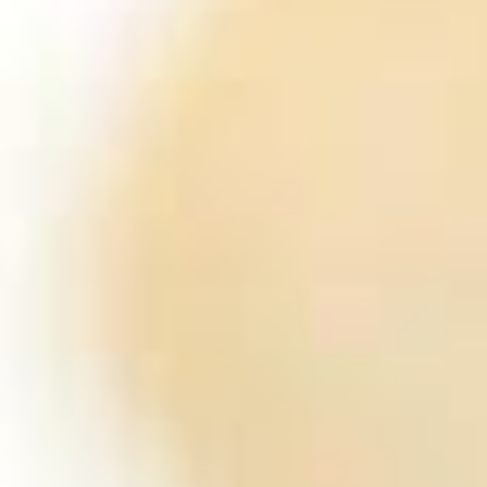
Fiesta Americana México Toreo
Fiesta Americana Viaducto Aeropuerto
Live Aqua Ciudad de México Bosques
de las Lomas
Grand Fiesta Americana Chapultepec
Fiesta Inn Insurgentes Sur
Fiesta Inn Periférico Sur
Fiesta Inn Insurgentes Viaducto
Fiesta Inn Centro Histórico Ciudad de
México
Fiesta Inn Ecatepec
Fiesta Inn Cuautitlán
Fiesta Inn Express Naucalpan
Fiesta Inn Tlalnepantla
Fiesta Inn Plaza Central Aeropuerto