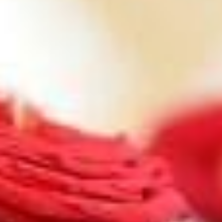
one Ciudad de México Alameda
one Ciudad de México Patriotismo
one Ciudad de México Periférico Sur
Fiesta Inn Express Perinorte
Fiesta Inn Express Ciudad de México
Fórum Buenavista
one Cuautitlán
one Ciudad de México La Raza
Gamma Santa Fe
Fiesta Inn Ciudad de México
Aeropuerto
CIUDAD DEL CARMEN
Fiesta Inn Ciudad del Carmen
one Ciudad del Carmen Concordia
CIUDAD JUÁREZ