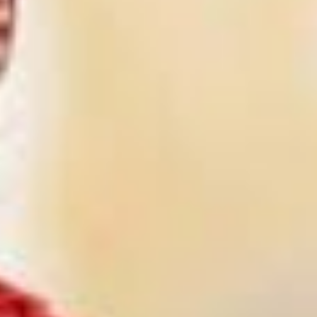
one Durango
Gamma Durango Plaza Vizcaya
GUADALAJARA
Fiesta Americana Guadalajara
Grand Fiesta Americana Guadalajara
Country Club
Fiesta Inn Guadalajara Expo
one Guadalajara Centro Histórico
one Guadalajara Periférico Norte
one Guadalajara Tapatío
one Guadalajara Periférico Poniente
Fiesta Inn Guadalajara Periférico
Poniente
Fiesta Inn Guadalajara Aeropuerto
one Guadalajara Expo