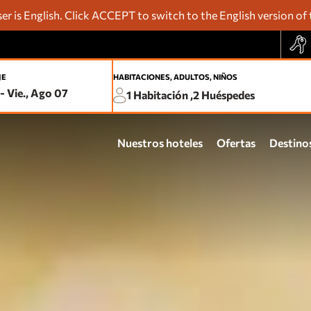
r is English. Click ACCEPT to switch to the English version of 
JE
HABITACIONES, ADULTOS, NIÑOS
-
Vie., Ago 07
1
Habitación ,
2
Huéspedes
Delé
Trav
Nuestros hoteles
Ofertas
Destino
Tar
Pro
Acu
Noc
Acc
ACAPULCO
Fiesta Americana Acapulco Villas
one Acapulco Costera
one Acapulco Diamante