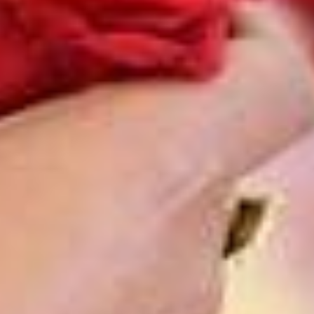
Fiesta Inn Ciudad Juárez
Gamma Ciudad Juárez
One Ciudad Juárez Alameda
CIUDAD OBREGÓN
Fiesta Inn Express Ciudad Obregón
COATZACOALCOS
Fiesta Inn Coatzacoalcos
one Coatzacoalcos Fórum
COLIMA
Fiesta Inn Colima
Gamma Colima Garden
COZUMEL
Fiesta Americana Cozumel All Inclusive
The Explorean Cozumel