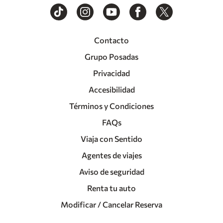
Contacto
Grupo Posadas
Privacidad
Accesibilidad
Términos y Condiciones
FAQs
Viaja con Sentido
Agentes de viajes
Aviso de seguridad
Renta tu auto
Modificar / Cancelar Reserva