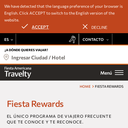
We have detected that the language preference of your browser is
English. Click ACCEPT to switch to the English version of the
website.
Nuestros hoteles
ACCEPT
DECLINE
Ofertas
ES
CONTACTO
Deléitate con la experiencia Fiesta Rewards en todas las
Destinos
propiedades Travelty:
+52 443 137 8728
¿A DÓNDE QUIERES VIAJAR?
Ingresar Ciudad / Hotel
Tarifa preferencial
524433108137
Grupos
Promociones exclusivas
Menú
Email
Acumulación de puntos
Bodas
Noches gratis
HOME
FIESTA REWARDS
Acceso a eventos especiales
Fiesta Rewards
Fiesta Rewards
Experiencias
ÚNETE
EL ÚNICO PROGRAMA DE VIAJERO FRECUENTE
Vacation Club
QUE TE CONOCE Y TE RECONOCE.