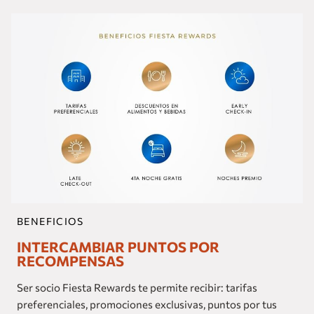
BENEFICIOS
INTERCAMBIAR PUNTOS POR
RECOMPENSAS
Ser socio Fiesta Rewards te permite recibir: tarifas
preferenciales, promociones exclusivas, puntos por tus