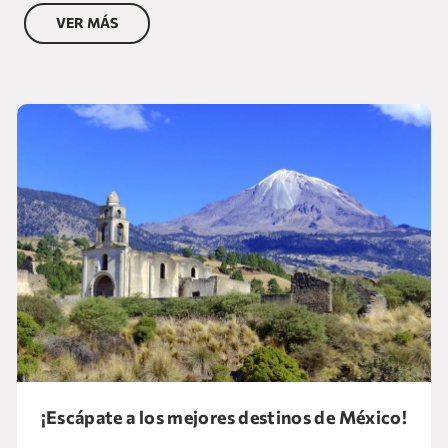
VER MÁS
¡Escápate a los mejores destinos de México!