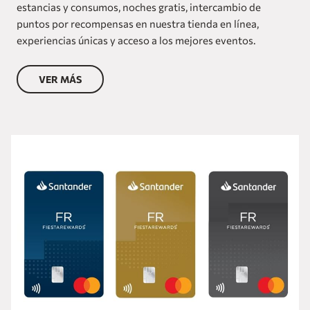
estancias y consumos, noches gratis, intercambio de
puntos por recompensas en nuestra tienda en línea,
experiencias únicas y acceso a los mejores eventos.
VER MÁS