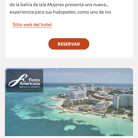
de la bahía de Isla Mujeres presenta una nueva
experiencia para sus huéspedes, como uno de los
mejores hoteles playa todo incluido de "lujo sin límites"
Sitio web del hotel
bajo el nuevo concepto de marca, Infinite Luxury by
Grand Fiesta Americana ofreciendo la misma cocina de
autor y servicio incomparable sólo que ahora combinado
RESERVAR
con una vasta oferta de experiencias individuales.