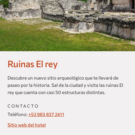
Nuestras Marcas
Homes and Residences
Corporate +
Blog
Ruinas El rey
Próximas Aperturas
Dog Friendly
Descubre un nuevo sitio arqueológico que te llevará de
paseo por la historia. Sal de la ciudad y visita las ruinas El
rey que cuenta con casi 50 estructuras distintas.
CONTACTO
Teléfono:
+52 983 837 2411
Sitio web del hotel