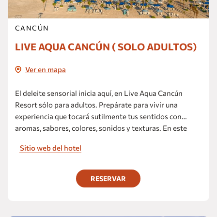
CANCÚN
LIVE AQUA CANCÚN ( SOLO ADULTOS)
Ver en mapa
El deleite sensorial inicia aquí, en Live Aqua Cancún
Resort sólo para adultos. Prepárate para vivir una
experiencia que tocará sutilmente tus sentidos con
aromas, sabores, colores, sonidos y texturas. En este
paraíso en el Caribe, solo para adultos, todo está incluido
Sitio web del hotel
para satisfacer tus deseos.
RESERVAR