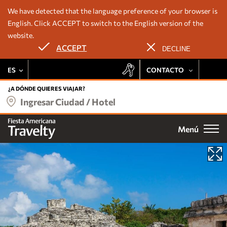
We have detected that the language preference of your browser is
English. Click ACCEPT to switch to the English version of the
website.
Nuestros hoteles
ACCEPT
DECLINE
Ofertas
ES
CONTACTO
Deléitate con la experiencia Fiesta Rewards en todas las
Destinos
propiedades Travelty:
+52 443 137 8728
¿A DÓNDE QUIERES VIAJAR?
Ingresar Ciudad / Hotel
Tarifa preferencial
524433108137
Grupos
Promociones exclusivas
Menú
Email
Acumulación de puntos
Bodas
Noches gratis
Acceso a eventos especiales
Fiesta Rewards
Experiencias
ÚNETE
Vacation Club