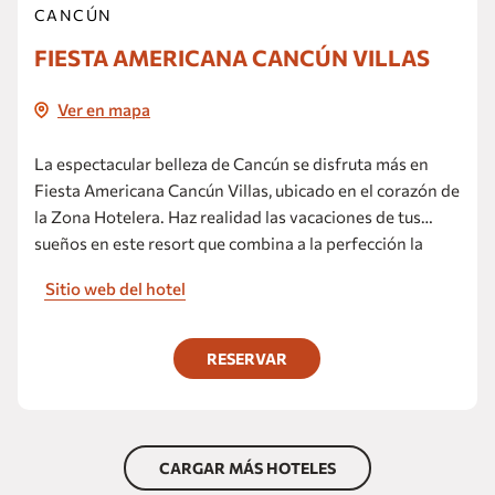
CANCÚN
FIESTA AMERICANA CANCÚN VILLAS
Ver en mapa
La espectacular belleza de Cancún se disfruta más en
Fiesta Americana Cancún Villas, ubicado en el corazón de
la Zona Hotelera. Haz realidad las vacaciones de tus
sueños en este resort que combina a la perfección la
tradicional hospitalidad mexicana con modernos
Sitio web del hotel
espacios y un cálido servicio .
RESERVAR
CARGAR MÁS HOTELES