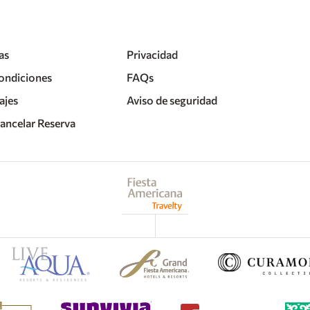
one Ciudad de México Alameda
one Ciudad de México Patriotismo
one Ciudad de México Periférico Sur
as
Privacidad
Fiesta Inn Express Perinorte
ondiciones
FAQs
Fiesta Inn Express Ciudad de México
ajes
Aviso de seguridad
Fórum Buenavista
Cancelar Reserva
one Cuautitlán
one Ciudad de México La Raza
Gamma Santa Fe
Fiesta Inn Ciudad de México
Aeropuerto
CIUDAD DEL CARMEN
Fiesta Inn Ciudad del Carmen
one Ciudad del Carmen Concordia
CIUDAD JUÁREZ