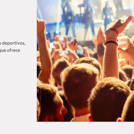
AGUASCALIENTES
Fiesta Americana Aguascalientes
Fiesta Inn Express Aguascalientes
one Aguascalientes San Marcos
Fiesta Inn Aguascalientes Patio
s deportivos,
one Aguascalientes Sur
que ofrece
Ver hoteles de todas nuestras
CANCÚN
marcas
Fiesta Americana Cancún Villas
Fiesta Americana Condesa Cancún All
Inclusive
Live Aqua Cancún ( Solo Adultos)
Grand Fiesta Americana Coral Beach
Cancún All Inclusive Spa Resort
Fiesta Inn Cancún Las Américas
one Cancún Centro
Fiesta Inn Express Cancún Cumbres