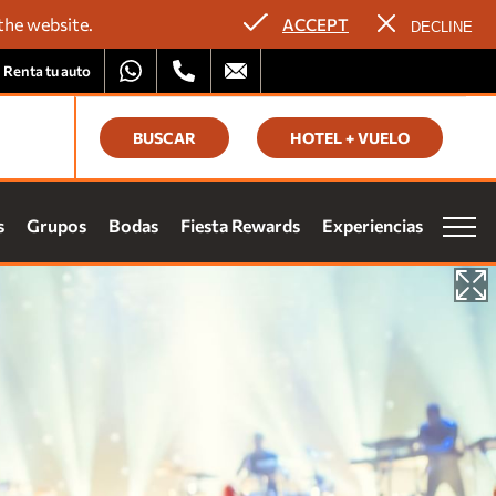
the website.
ACCEPT
DECLINE
Renta tu auto
BUSCAR
HOTEL + VUELO
itate con la experiencia Fiesta Rewards en todas las propiedades
elty:
s
Grupos
Bodas
Fiesta Rewards
Experiencias
ifa preferencial
mociones exclusivas
mulación de puntos
hes gratis
Vacation Club
eso a eventos especiales
Nuestras Marcas
Homes and Residences
ÚNETE
Corporate +
Blog