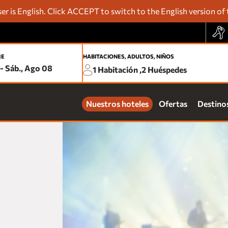
r is English. Click ACCEPT to switch to the English version of 
JE
HABITACIONES, ADULTOS, NIÑOS
-
Sáb., Ago 08
1
Habitación ,
2
Huéspedes
Delé
Trav
Nuestros hoteles
Ofertas
Destino
Tar
Pro
Acu
Noc
Acc
ACAPULCO
Fiesta Americana Acapulco Villas
one Acapulco Costera
one Acapulco Diamante