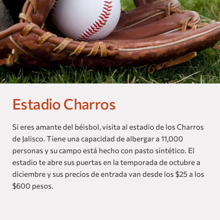
Nuestras Marcas
Homes and Residences
Corporate +
Blog
Estadio Charros
Próximas Aperturas
Dog Friendly
Si eres amante del béisbol, visita al estadio de los Charros
de Jalisco. Tiene una capacidad de albergar a 11,000
personas y su campo está hecho con pasto sintético. El
estadio te abre sus puertas en la temporada de octubre a
diciembre y sus precios de entrada van desde los $25 a los
$600 pesos.