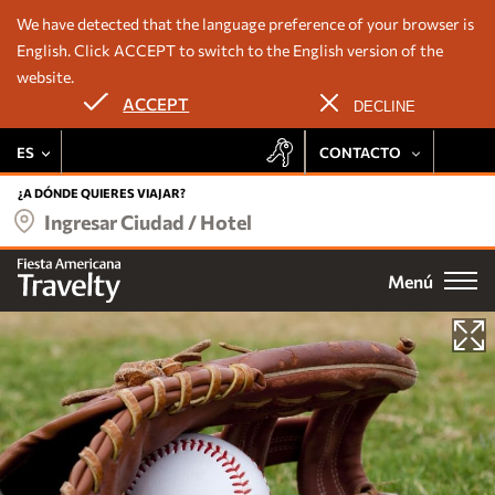
We have detected that the language preference of your browser is
English. Click ACCEPT to switch to the English version of the
website.
Nuestros hoteles
ACCEPT
DECLINE
Ofertas
ES
CONTACTO
Deléitate con la experiencia Fiesta Rewards en todas las
Destinos
propiedades Travelty:
+52 443 137 8728
¿A DÓNDE QUIERES VIAJAR?
Ingresar Ciudad / Hotel
Tarifa preferencial
524433108137
Grupos
Promociones exclusivas
Menú
Email
Acumulación de puntos
Bodas
Noches gratis
Acceso a eventos especiales
Fiesta Rewards
Experiencias
ÚNETE
Vacation Club