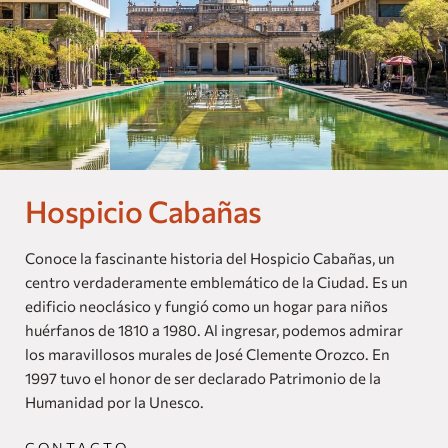
Nuestras Marcas
Homes and Residences
Corporate +
Blog
Hospicio Cabañas
Próximas Aperturas
Dog Friendly
Conoce la fascinante historia del Hospicio Cabañas, un
centro verdaderamente emblemático de la Ciudad. Es un
edificio neoclásico y fungió como un hogar para niños
huérfanos de 1810 a 1980. Al ingresar, podemos admirar
los maravillosos murales de José Clemente Orozco. En
1997 tuvo el honor de ser declarado Patrimonio de la
Humanidad por la Unesco.
CONTACTO