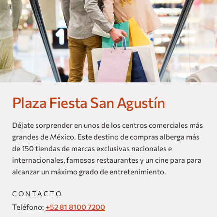
Nuestras Marcas
Homes and Residences
Corporate +
Blog
Plaza Fiesta San Agustín
Próximas Aperturas
Dog Friendly
Déjate sorprender en unos de los centros comerciales más
grandes de México. Este destino de compras alberga más
de 150 tiendas de marcas exclusivas nacionales e
internacionales, famosos restaurantes y un cine para para
alcanzar un máximo grado de entretenimiento.
CONTACTO
Teléfono:
+52 81 8100 7200