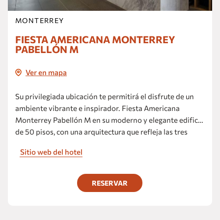
MONTERREY
FIESTA AMERICANA MONTERREY
PABELLÓN M
Ver en mapa
Su privilegiada ubicación te permitirá el disfrute de un
ambiente vibrante e inspirador. Fiesta Americana
Monterrey Pabellón M en su moderno y elegante edificio
de 50 pisos, con una arquitectura que refleja las tres
industrias que hicieron de esta ciudad una potencia
Sitio web del hotel
económica: vidrio, acero y concreto, convertirá en tu
viaje de placer o negocios una experiencia memorable y
con todo a la mano, ya que estarás en pleno corazón de
RESERVAR
la tercera ciudad más importante de México.