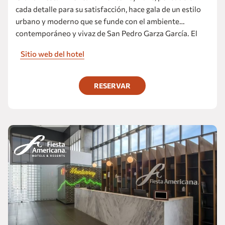
cada detalle para su satisfacción, hace gala de un estilo
urbano y moderno que se funde con el ambiente
contemporáneo y vivaz de San Pedro Garza García. El
hotel presume de una arquitectura espectacular cuyo lujo
Sitio web del hotel
y comodidad impresiona a los viajeros más exigentes.
RESERVAR