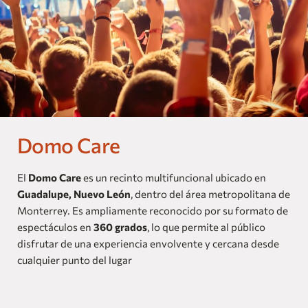
Nuestras Marcas
Homes and Residences
Corporate +
Blog
Domo Care
Próximas Aperturas
Dog Friendly
El
Domo Care
es un recinto multifuncional ubicado en
Guadalupe, Nuevo León
, dentro del área metropolitana de
Monterrey. Es ampliamente reconocido por su formato de
espectáculos en
360 grados
, lo que permite al público
disfrutar de una experiencia envolvente y cercana desde
cualquier punto del lugar