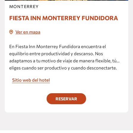
MONTERREY
FIESTA INN MONTERREY FUNDIDORA
Ver en mapa
En Fiesta Inn Monterrey Fundidora encuentra el
equilibrio entre productividad y descanso. Nos
adaptamos a tu motivo de viaje de manera flexible, tú
eliges cuando ser productivo y cuando desconectarte.
Estamos ubicados sobre la Avenida Churubusco a 4
Sitio web del hotel
minutos en automóvil del Parque Fundidora, cerca de
Cintermex y de la zona industrial.
RESERVAR