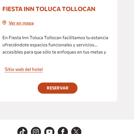
FIESTA INN TOLUCA TOLLOCAN
Ver en mapa
En Fiesta Inn Toluca Tollocan facilitamos tu estancia
ofreciéndote espacios funcionales y servicios
accesibles para que sólo te enfoques en tus metas y
sigas adelante. Nuestro hotel está ubicado en la zona
hotelera de Toluca, frente a uno de los parques
Sitio web del hotel
industriales más importantes de la Ciudad y justo
frente al centro comercial Galerías Toluca, uno de los
más grandes de la Ciudad.
RESERVAR