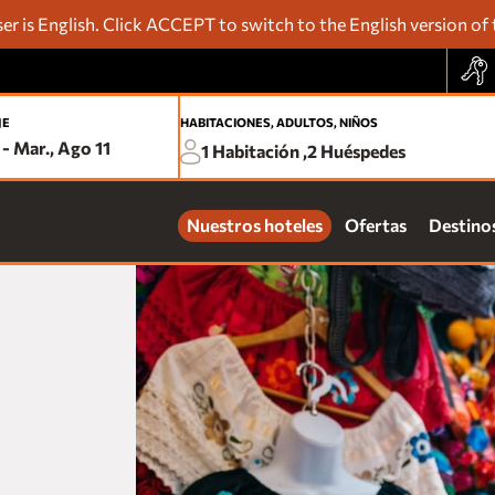
r is English. Click ACCEPT to switch to the English version of 
JE
HABITACIONES, ADULTOS, NIÑOS
-
Mar., Ago 11
1
Habitación ,
2
Huéspedes
Delé
Trav
Nuestros hoteles
Ofertas
Destino
Tar
Pro
Acu
Noc
Acc
ACAPULCO
Fiesta Americana Acapulco Villas
one Acapulco Costera
one Acapulco Diamante