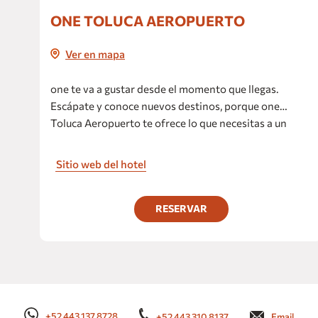
ONE TOLUCA AEROPUERTO
Ver en mapa
one te va a gustar desde el momento que llegas.
Escápate y conoce nuevos destinos, porque one
Toluca Aeropuerto te ofrece lo que necesitas a un
precio justo.
Sitio web del hotel
RESERVAR
+52 443 137 8728
+52 443 310 8137
Email