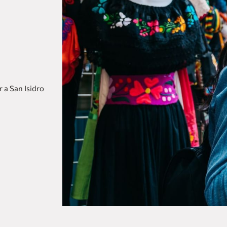
AGUASCALIENTES
Fiesta Americana Aguascalientes
Fiesta Inn Express Aguascalientes
one Aguascalientes San Marcos
Fiesta Inn Aguascalientes Patio
one Aguascalientes Sur
r a San Isidro
Ver hoteles de todas nuestras
CANCÚN
marcas
Fiesta Americana Cancún Villas
Fiesta Americana Condesa Cancún All
Inclusive
Live Aqua Cancún ( Solo Adultos)
Grand Fiesta Americana Coral Beach
Cancún All Inclusive Spa Resort
Fiesta Inn Cancún Las Américas
one Cancún Centro
Fiesta Inn Express Cancún Cumbres