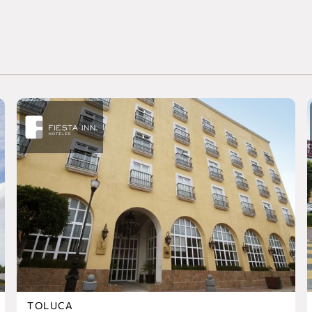
CELAYA
Fiesta Inn Celaya Galerías
CHETUMAL - KOHUNLICH
The Explorean Selva Maya Kohunlich
Fiesta Inn Chetumal
CHIHUAHUA
Fiesta Inn Express Chihuahua
Fiesta Inn Chihuahua Fashion Mall
one Chihuahua Fashion Mall
one Chihuahua Norte
CIUDAD DE MÉXICO
Fiesta Americana Reforma Ciudad de
México
TOLUCA
Fiesta Americana México Satélite