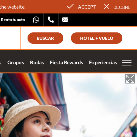
the website.
ACCEPT
DECLINE
Renta tu auto
BUSCAR
HOTEL + VUELO
itate con la experiencia Fiesta Rewards en todas las propiedades
elty:
s
Grupos
Bodas
Fiesta Rewards
Experiencias
ifa preferencial
mociones exclusivas
mulación de puntos
hes gratis
Vacation Club
eso a eventos especiales
Nuestras Marcas
Homes and Residences
ÚNETE
Corporate +
Blog