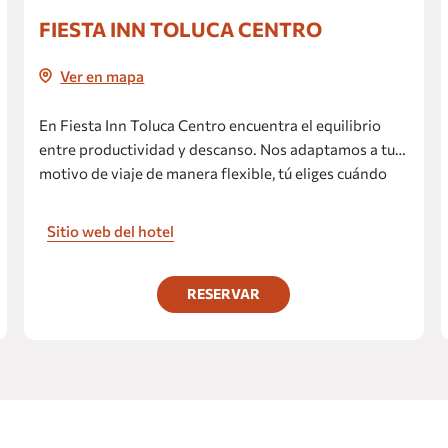
Fiesta Americana México Toreo
FIESTA INN TOLUCA CENTRO
Fiesta Americana Viaducto Aeropuerto
Ver en mapa
Live Aqua Ciudad de México Bosques
de las Lomas
En Fiesta Inn Toluca Centro encuentra el equilibrio
Grand Fiesta Americana Chapultepec
entre productividad y descanso. Nos adaptamos a tu
Fiesta Inn Insurgentes Sur
motivo de viaje de manera flexible, tú eliges cuándo
Fiesta Inn Periférico Sur
ser productivo y cuándo relajarte.
Fiesta Inn Insurgentes Viaducto
Sitio web del hotel
Fiesta Inn Centro Histórico Ciudad de
México
RESERVAR
Fiesta Inn Ecatepec
Fiesta Inn Cuautitlán
Fiesta Inn Express Naucalpan
Fiesta Inn Tlalnepantla
Fiesta Inn Plaza Central Aeropuerto