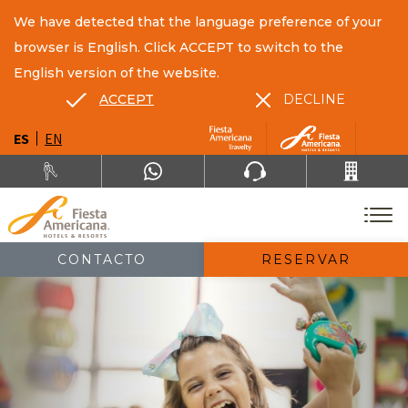
We have detected that the language preference of your
browser is English. Click ACCEPT to switch to the
English version of the website.
ACCEPT
DECLINE
ES
EN
CONTACTO
RESERVAR