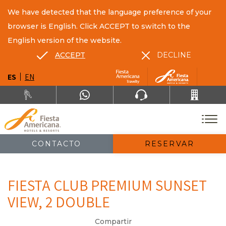
We have detected that the language preference of your
browser is English. Click ACCEPT to switch to the
English version of the website.
ACCEPT
DECLINE
ES
EN
CONTACTO
RESERVAR
FIESTA CLUB PREMIUM SUNSET
VIEW, 2 DOUBLE
Compartir