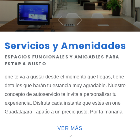
Servicios y Amenidades
ESPACIOS FUNCIONALES Y AMIGABLES PARA
ESTAR A GUSTO
one te va a gustar desde el momento que llegas, tiene
detalles que harán tu estancia muy agradable. Nuestro
concepto de autoservicio te invita a personalizar tu
experiencia. Disfruta cada instante que estés en one
Guadalajara Tapatío a un precio justo. Por la mañana
desayuna con one Start, un buffet calientito, y saborea lo
VER MÁS
que se te antoje. Durante todo el día hay bebidas, pídelas
al one4U, que es nuestro recepcionista. Utiliza nuestra