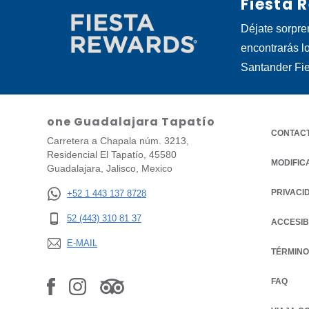
Fiesta 
Déjate sorpre
encontrarás l
Santander Fi
one Guadalajara Tapatío
CONTAC
Carretera a Chapala núm. 3213,
Residencial El Tapatío, 45580
MODIFIC
Guadalajara, Jalisco, Mexico
PRIVACI
OPENS IN
+52 1 443 137 8728
52 (443) 310 81 37
ACCESIB
E-MAIL
TÉRMINO
FAQ