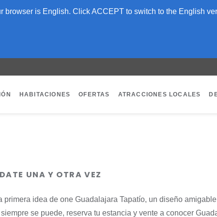
 browser is English. Click ACCEPT to switch to the English ver
IÓN
HABITACIONES
OFERTAS
ATRACCIONES LOCALES
D
ÉDATE UNA Y OTRA VEZ
una primera idea de one Guadalajara Tapatío, un diseño amigable
 siempre se puede, reserva tu estancia y vente a conocer Guada