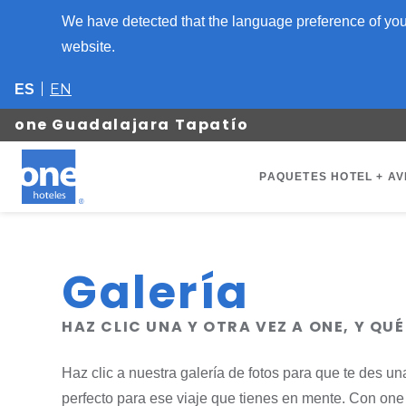
We have detected that the language preference of your
website.
EN
ES
one Guadalajara Tapatío
PAQUETES HOTEL + AV
Galería
HAZ CLIC UNA Y OTRA VEZ A ONE, Y QU
Haz clic a nuestra galería de fotos para que te des 
perfecto para ese viaje que tienes en mente. Con one