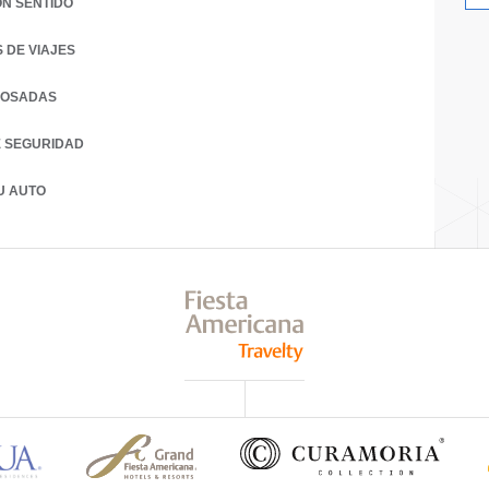
ON SENTIDO
 DE VIAJES
POSADAS
E SEGURIDAD
U AUTO
 A NEW TAB.