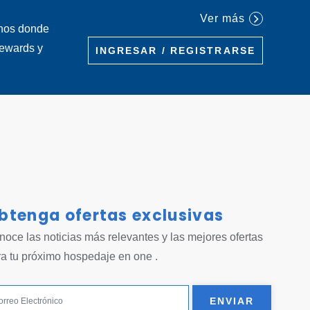
Ver más
inos donde
Rewards y
INGRESAR / REGISTRARSE
btenga ofertas exclusivas
 tab.
oce las noticias más relevantes y las mejores ofertas
ra tu próximo hospedaje en one .
ENVIAR