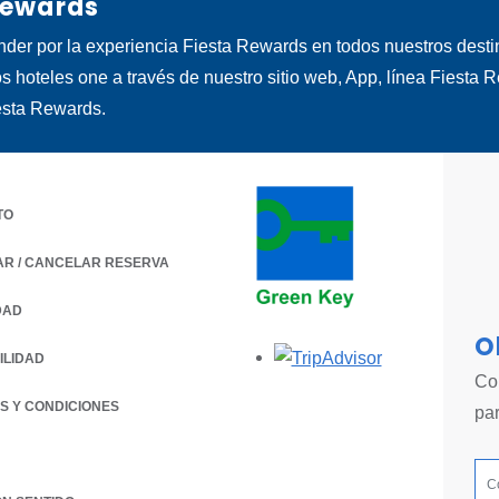
Rewards
nder por la experiencia Fiesta Rewards en todos nuestros dest
os hoteles one a través de nuestro sitio web, App, línea Fiesta 
esta Rewards.
TO
AR / CANCELAR RESERVA
DAD
 A NEW TAB.
O
Opens in a new
ILIDAD
Con
S Y CONDICIONES
pa