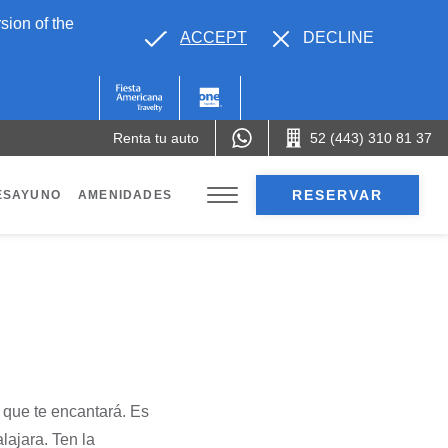
sion of the
ACCEPT
DECLINE
Renta tu auto
52 (443) 310 81 37
RESERVAR
ESAYUNO
AMENIDADES
 que te encantará. Es
lajara. Ten la