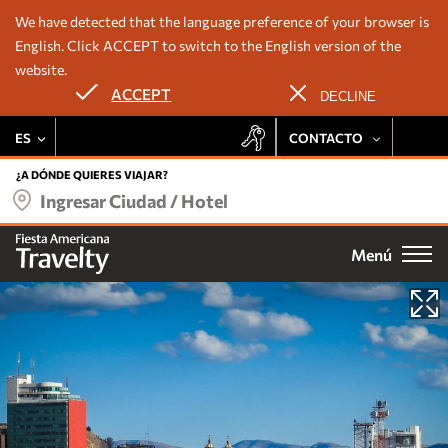
We have detected that the language preference of your browser is
English. Click ACCEPT to switch to the English version of the
website.
Nuestros hoteles
ACCEPT
DECLINE
Ofertas
ES
CONTACTO
Deléitate con la experiencia Fiesta Rewards en todas las
Destinos
propiedades Travelty:
+52 443 137 8728
¿A DÓNDE QUIERES VIAJAR?
Ingresar Ciudad / Hotel
Tarifa preferencial
524433108137
Grupos
Promociones exclusivas
Menú
Email
Acumulación de puntos
Bodas
Noches gratis
Acceso a eventos especiales
Fiesta Rewards
Experiencias
ÚNETE
Vacation Club