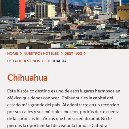
Nuestras Marcas
Homes and Residences
Corporate +
Blog
HOME
NUESTROS HOTELES
DESTINOS
Próximas Aperturas
LISTA DE DESTINOS
CHIHUAHUA
Dog Friendly
Chihuahua
Este histórico destino es uno de esos lugares hermosos en
México que debes conocer. Chihuahua es la capital del
estado más grande del país. Al adentrarte en un recorrido
por sus calles y sus múltiples museos, podrás darte cuenta
de las proezas históricas que han sucedido aquí. No te
pierdas la oportunidad de visitar la famosa Catedral