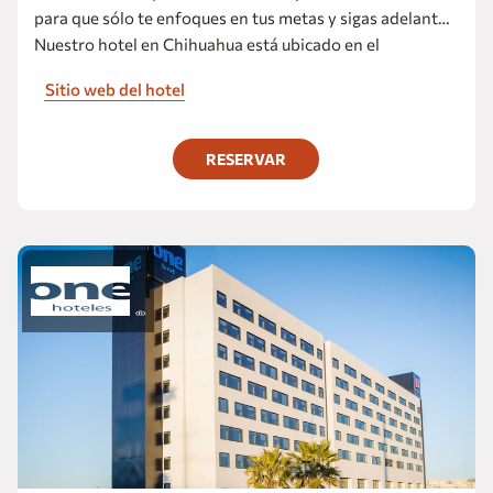
para que sólo te enfoques en tus metas y sigas adelante.
Nuestro hotel en Chihuahua está ubicado en el
Boulevard Antonio Ortíz Mena, muy cerca del Centro
Sitio web del hotel
Histórico y de las zonas industriales de la ciudad.
RESERVAR