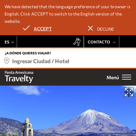
We have detected that the language preference of your browser is
English. Click ACCEPT to switch to the English version of the
website.
Nuestros hoteles
ACCEPT
DECLINE
Ofertas
ES
CONTACTO
Deléitate con la experiencia Fiesta Rewards en todas las
Destinos
propiedades Travelty:
+52 443 137 8728
¿A DÓNDE QUIERES VIAJAR?
Ingresar Ciudad / Hotel
Tarifa preferencial
524433108137
Grupos
Promociones exclusivas
Menú
Email
Acumulación de puntos
Bodas
Noches gratis
Acceso a eventos especiales
Fiesta Rewards
Experiencias
ÚNETE
Vacation Club