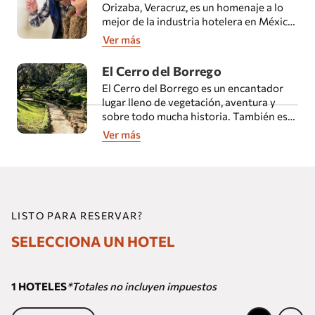
Orizaba, Veracruz, es un homenaje a lo
mejor de la industria hotelera en México,
con un recorrido por diferentes épocas.
Ver más
El Cerro del Borrego
El Cerro del Borrego es un encantador
lugar lleno de vegetación, aventura y
sobre todo mucha historia. También es
considerado uno de los mejores
Ver más
miradores del país y se encuentra en
Orizaba, Veracruz.
LISTO PARA RESERVAR?
SELECCIONA UN HOTEL
1
HOTELES
*Totales no incluyen impuestos