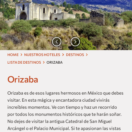
Nuestras Marcas
Homes and Residences
Corporate +
Blog
HOME
NUESTROS HOTELES
DESTINOS
Próximas Aperturas
LISTA DE DESTINOS
ORIZABA
Dog Friendly
Orizaba
Orizaba es de esos lugares hermosos en México que debes
visitar. En esta mágica y encantadora ciudad vivirás
increíbles momentos. Ve con tiempo y haz un recorrido
por todos los monumentos históricos que te harán soñar.
No dejes de visitar la antigua Catedral de San Miguel
Arcángel o el Palacio Municipal. Si te apasionan las vistas