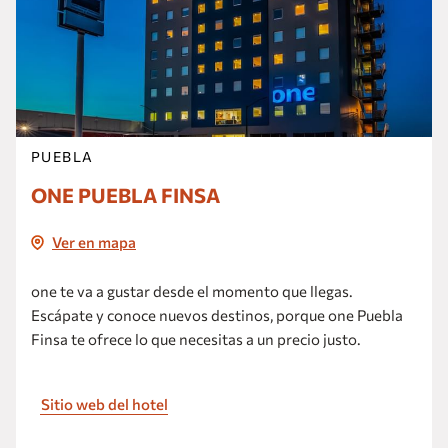
Africam Safari es un parque de
conservación de vida silvestre mexicano
ubicado a 16.5 km de la ciudad de Puebla,
donde los animales deambulan en
Ver más
libertad controlada y en cautiverio.
PUEBLA
ONE PUEBLA FINSA
Ver en mapa
one te va a gustar desde el momento que llegas.
Escápate y conoce nuevos destinos, porque one Puebla
Finsa te ofrece lo que necesitas a un precio justo.
Sitio web del hotel