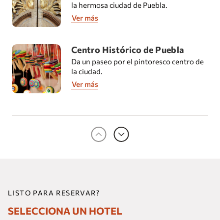
la hermosa ciudad de Puebla.
Ver más
Centro Histórico de Puebla
Da un paseo por el pintoresco centro de
la ciudad.
Ver más
Valquírico
Diviértete en un tour que te transportará
a un pueblo inspirado en la Toscana.
Ver más
Zona Arqueológica de Cholula
LISTO PARA RESERVAR?
Visita la increíble zona arqueológica de
Cholula. La Gran Pirámide de Cholula o
SELECCIONA UN HOTEL
Tlachihualtépetl es el basamento