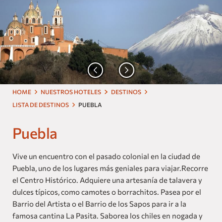
Nuestras Marcas
Homes and Residences
Corporate +
Blog
HOME
NUESTROS HOTELES
DESTINOS
Próximas Aperturas
LISTA DE DESTINOS
PUEBLA
Dog Friendly
Puebla
Vive un encuentro con el pasado colonial en la ciudad de
Puebla, uno de los lugares más geniales para viajar.Recorre
el Centro Histórico. Adquiere una artesanía de talavera y
dulces típicos, como camotes o borrachitos. Pasea por el
Barrio del Artista o el Barrio de los Sapos para ir a la
famosa cantina La Pasita. Saborea los chiles en nogada y