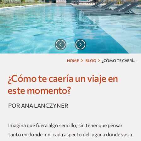
Nuestras Marcas
Homes and Residences
Corporate +
Blog
¿
CÓMO TE CAERÍA UN VIAJE EN ESTE MOMENTO?
HOME
BLOG
Próximas Aperturas
¿Cómo te caería un viaje en
Dog Friendly
este momento?
POR ANA LANCZYNER
Imagina que fuera algo sencillo, sin tener que pensar
tanto en donde ir ni cada aspecto del lugar a donde vas a